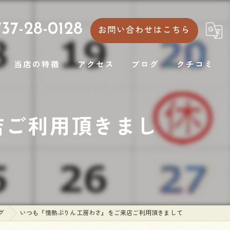
37-28-0128
お問い合わせはこちら
当店の特徴
アクセス
ブログ
クチコミ
とろとろ
コラム
店ご利用頂きまし
手土産
テイクアウト
シュークリーム
パン
グ
⁡いつも『情熱ぷりん工房わさ』をご来店ご利用頂きまして