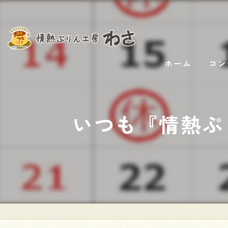
ホーム
コン
⁡いつも『情熱