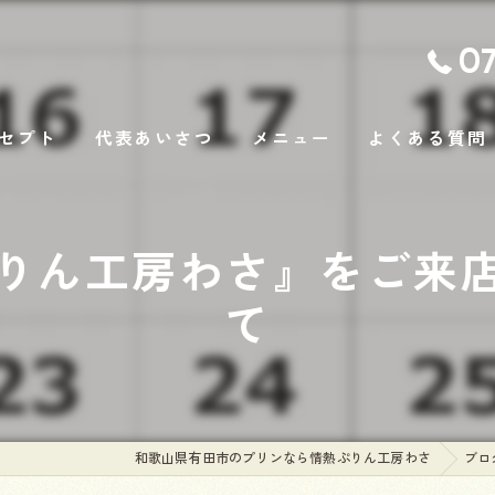
07
セプト
代表あいさつ
メニュー
よくある質問
ギャラリー
ぷりん工房わさ』をご来
て
和歌山県有田市のプリンなら情熱ぷりん工房わさ
ブロ